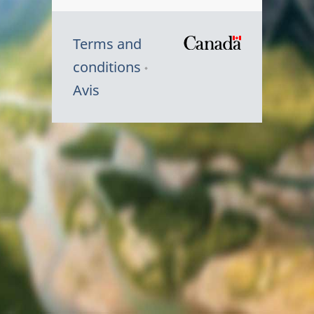
Terms and
/
conditions
Symbole
Avis
du
gouvernem
du
Canada