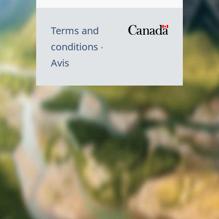
Terms and
/
conditions
Symbole
Avis
du
gouvernem
du
Canada