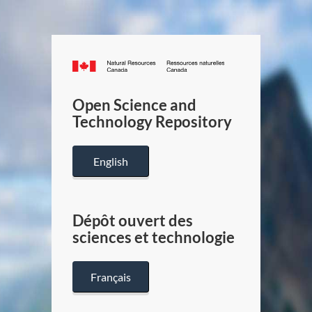
Canada.ca
/
Gouverneme
Open Science and
du
Technology Repository
Canada
English
Dépôt ouvert des
sciences et technologie
Français