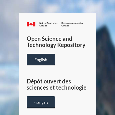
Canada.ca
/
Gouverneme
Open Science and
du
Technology Repository
Canada
English
Dépôt ouvert des
sciences et technologie
Français