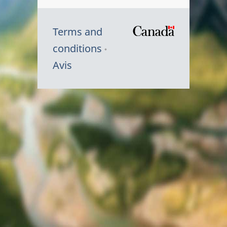
Terms and
/
conditions
Symbole
Avis
du
gouvernem
du
Canada