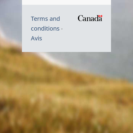
Terms and
/
conditions
Symbole
Avis
du
gouvernem
du
Canada