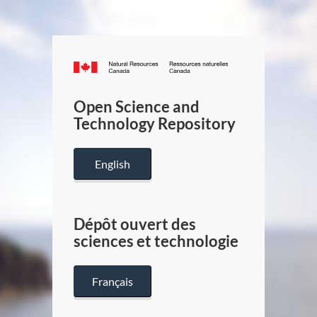
Canada.ca
/
Gouverneme
Open Science and
du
Technology Repository
Canada
English
Dépôt ouvert des
sciences et technologie
Français