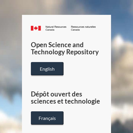
Canada.ca
/
Gouverneme
Open Science and
du
Technology Repository
Canada
English
Dépôt ouvert des
sciences et technologie
Français