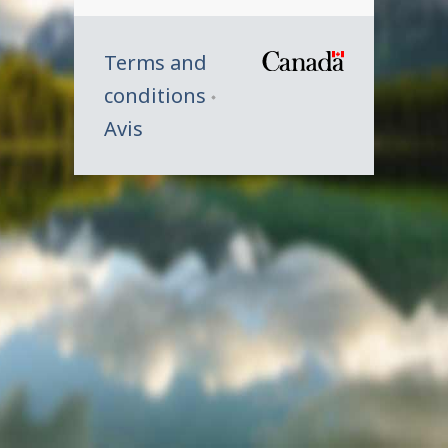
Terms and
/
conditions
Symbole
Avis
du
gouverne
du
Canada