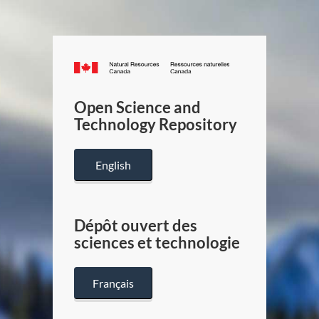
Canada.ca
/
Gouverneme
Open Science and
du
Technology Repository
Canada
English
Dépôt ouvert des
sciences et technologie
Français