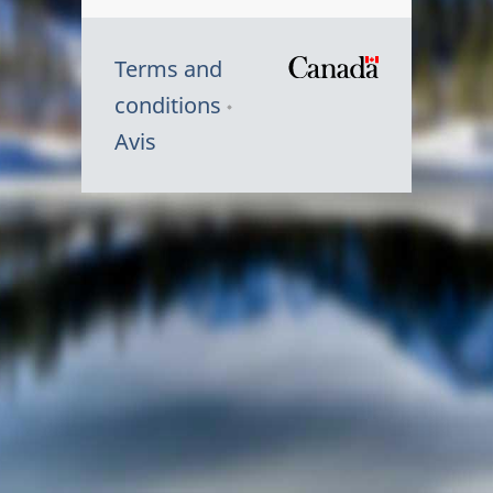
Terms and
/
conditions
Symbole
Avis
du
gouvernem
du
Canada