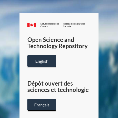
Canada.ca
/
Gouverneme
Open Science and
du
Technology Repository
Canada
English
Dépôt ouvert des
sciences et technologie
Français