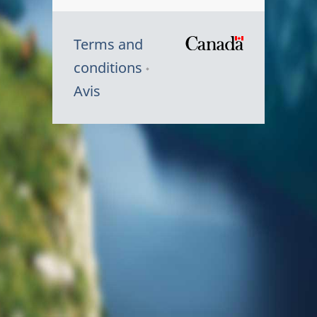
Terms and
/
conditions
Symbole
Avis
du
gouvernem
du
Canada