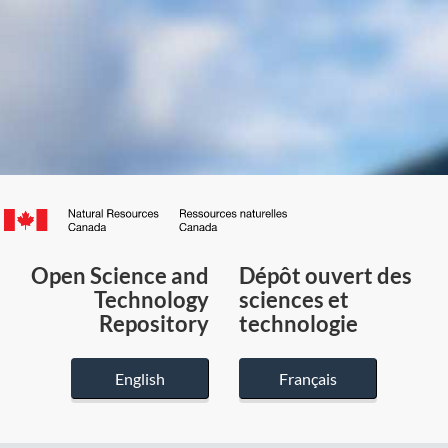
Canada.ca
/
Gouvernement
Open Science and
Dépôt ouvert des
du
Technology
sciences et
Canada
Repository
technologie
English
Français