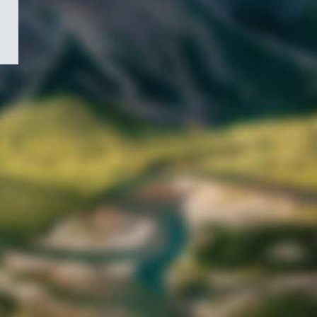
/
Symbole
du
gouvernement
du
Canada