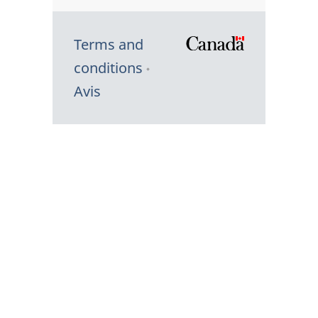
Terms and
/
conditions
Symbole
Avis
du
gouvernem
du
Canada