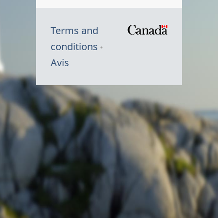
Terms and
/
conditions
Symbole
Avis
du
gouvernem
du
Canada