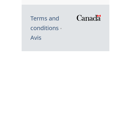
Terms and
/
conditions
Symbole
Avis
du
gouvernem
du
Canada