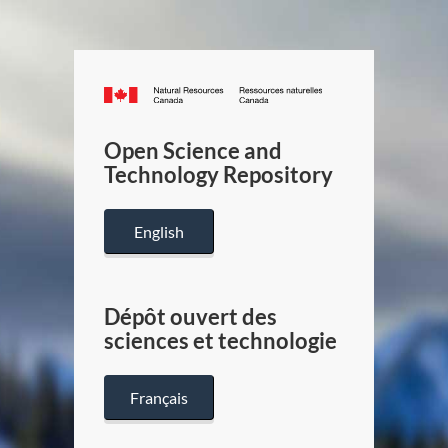
Canada.ca
/
Gouverneme
Open Science and
du
Technology Repository
Canada
English
Dépôt ouvert des
sciences et technologie
Français