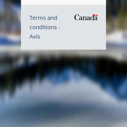
Terms and
/
conditions
Symbole
Avis
du
gouvernem
du
Canada