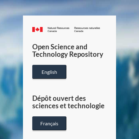
Canada.ca
/
Gouverneme
Open Science and
du
Technology Repository
Canada
English
Dépôt ouvert des
sciences et technologie
Français