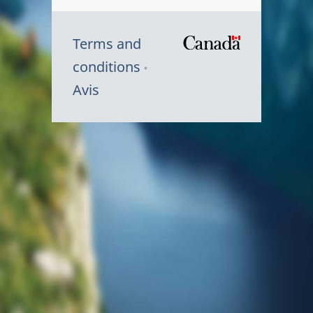
Terms and
/
conditions
Symbole
Avis
du
gouvernem
du
Canada