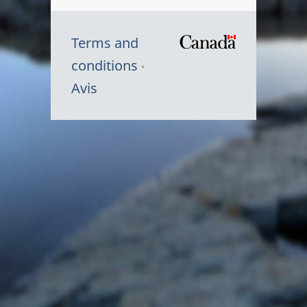
Terms and
/
conditions
Symbole
Avis
du
gouvernem
du
Canada