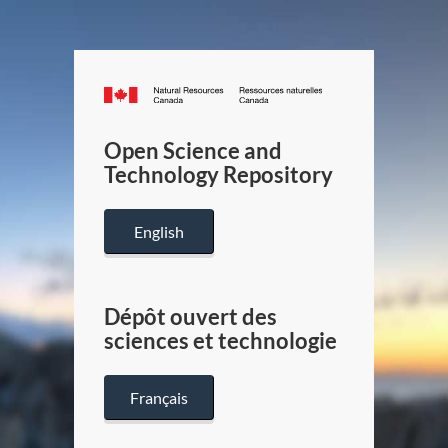
Canada.ca
/
Gouverneme
Open Science and
du
Technology Repository
Canada
English
Dépôt ouvert des
sciences et technologie
Français