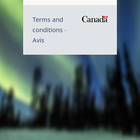
Terms and
/
conditions
Symbole
Avis
du
gouvernem
du
Canada