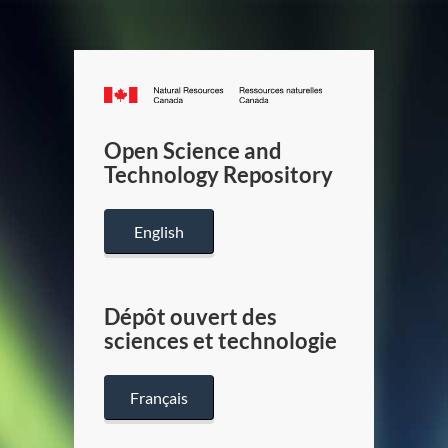
Canada.ca
/
Gouverneme
Open Science and
du
Technology Repository
Canada
English
Dépôt ouvert des
sciences et technologie
Français