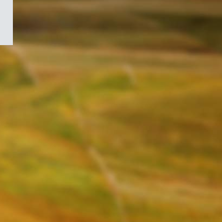
/
Symbole
du
gouvernement
du
Canada