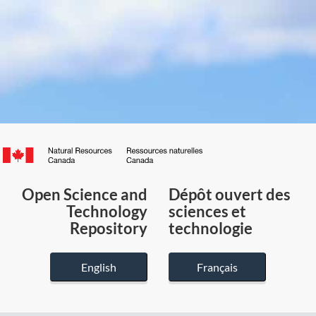
Canada.ca
/
Gouvernement
Open Science and
Dépôt ouvert des
du
Technology
sciences et
Canada
Repository
technologie
English
Français