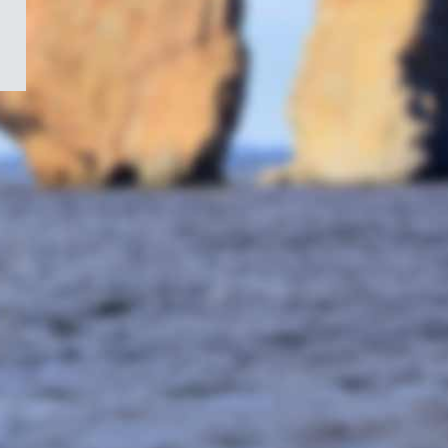
/
Symbole
du
gouvernement
du
Canada