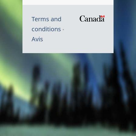
Terms and
/
conditions
Symbole
Avis
du
gouvernem
du
Canada