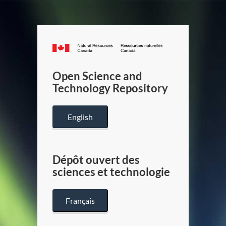
Canada.ca
/
Gouverneme
Open Science and
du
Technology Repository
Canada
English
Dépôt ouvert des
sciences et technologie
Français