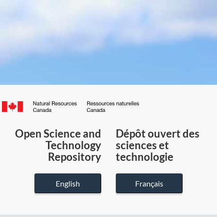
Canada.ca
/
Gouvernement
Open Science and
Dépôt ouvert des
du
Technology
sciences et
Canada
Repository
technologie
English
Français