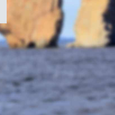
/
Symbole
du
gouvernement
du
Canada