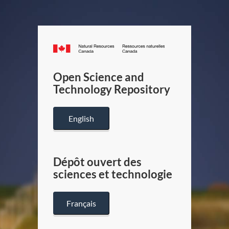
Canada.ca
/
Gouverneme
Open Science and
du
Technology Repository
Canada
English
Dépôt ouvert des
sciences et technologie
Français