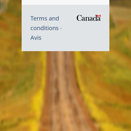
Terms and
/
conditions
Symbole
Avis
du
gouvernem
du
Canada