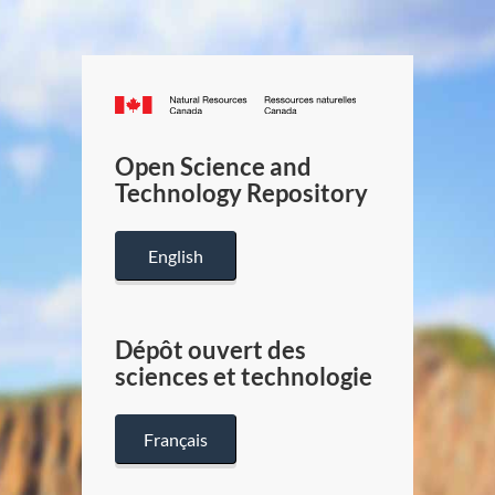
Canada.ca
/
Gouverneme
Open Science and
du
Technology Repository
Canada
English
Dépôt ouvert des
sciences et technologie
Français