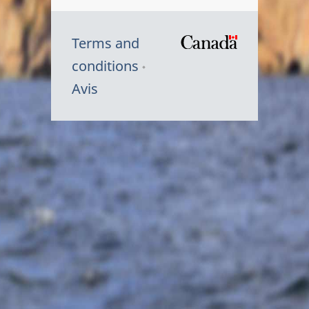
Terms and
/
conditions
Symbole
Avis
du
gouvernem
du
Canada