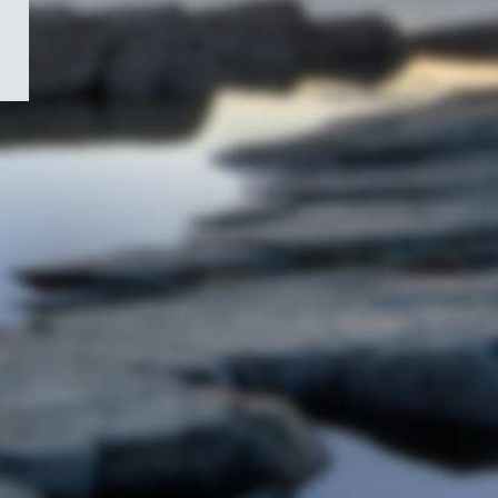
/
Symbole
du
gouvernement
du
Canada