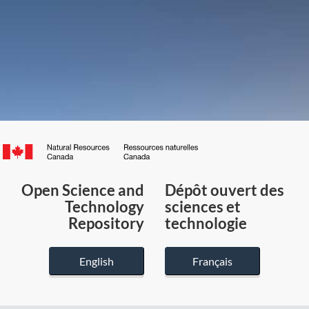
Canada.ca
/
Gouvernement
Open Science and
Dépôt ouvert des
du
Technology
sciences et
Canada
Repository
technologie
English
Français