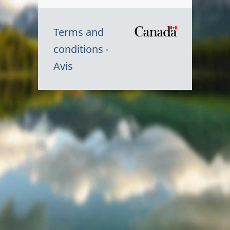
Terms and
/
conditions
Symbole
Avis
du
gouvernem
du
Canada