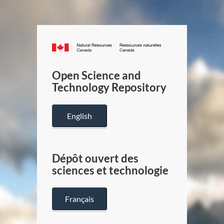
Canada.ca
/
Gouverneme
Open Science and
du
Technology Repository
Canada
English
Dépôt ouvert des
sciences et technologie
Français