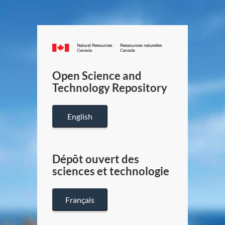
Canada.ca
/
Gouverneme
Open Science and
du
Technology Repository
Canada
English
Dépôt ouvert des
sciences et technologie
Français