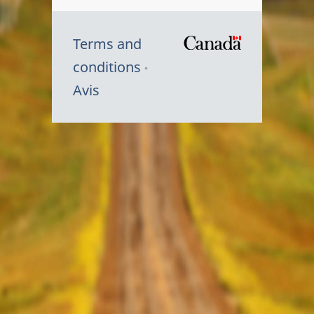
Terms and
/
conditions
Symbole
Avis
du
gouvernem
du
Canada