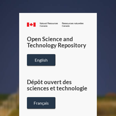
Canada.ca
/
Gouverneme
Open Science and
du
Technology Repository
Canada
English
Dépôt ouvert des
sciences et technologie
Français