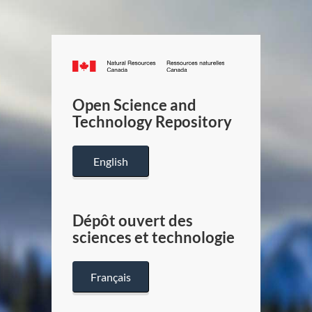
Canada.ca
/
Gouverneme
Open Science and
du
Technology Repository
Canada
English
Dépôt ouvert des
sciences et technologie
Français