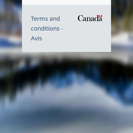
Terms and
/
conditions
Symbole
Avis
du
gouvernem
du
Canada