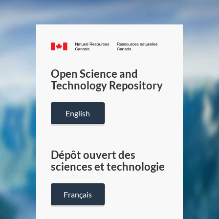
Canada.ca
/
Gouverneme
Open Science and
du
Technology Repository
Canada
English
Dépôt ouvert des
sciences et technologie
Français