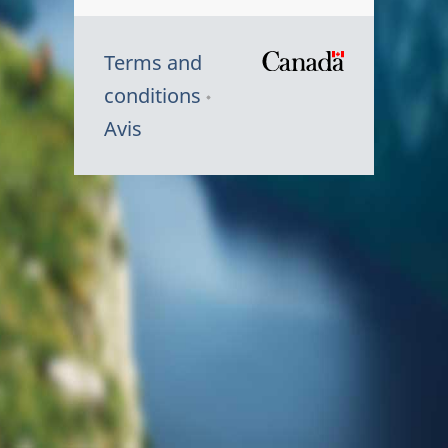
Terms and
/
conditions
Symbole
Avis
du
gouvernem
du
Canada