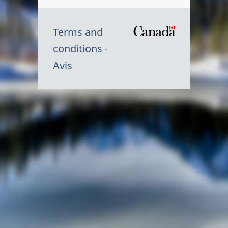
Terms and
/
conditions
Symbole
Avis
du
gouvernem
du
Canada