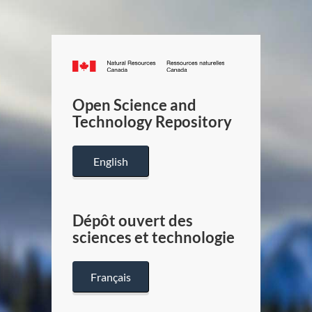
Canada.ca
/
Gouverneme
Open Science and
du
Technology Repository
Canada
English
Dépôt ouvert des
sciences et technologie
Français