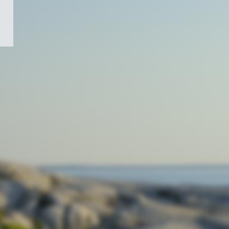
/
Symbole
du
gouvernement
du
Canada