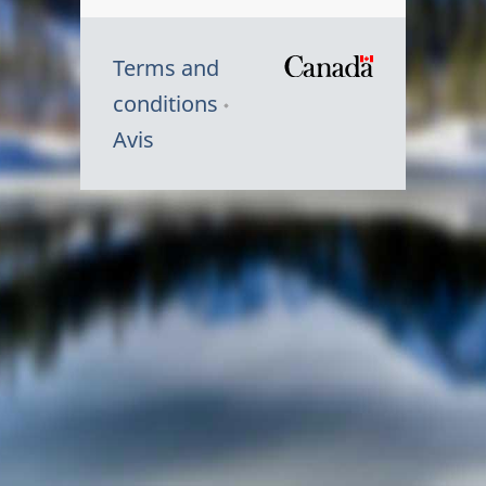
Terms and
/
conditions
Symbole
Avis
du
gouvernem
du
Canada