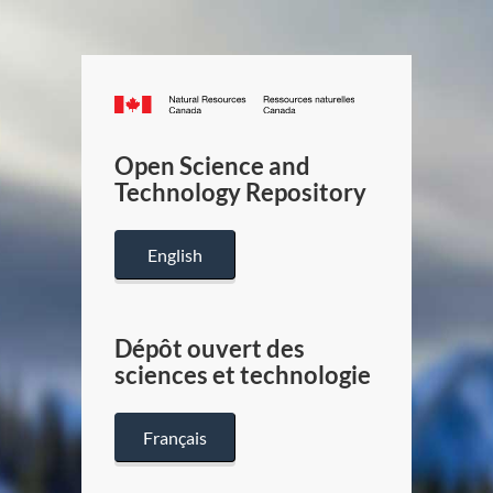
Canada.ca
/
Gouverneme
Open Science and
du
Technology Repository
Canada
English
Dépôt ouvert des
sciences et technologie
Français