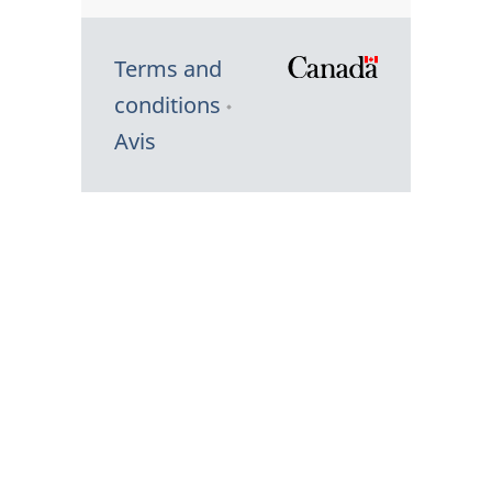
Terms and
/
conditions
Symbole
Avis
du
gouvernem
du
Canada