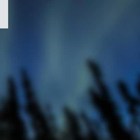
/
Symbole
du
gouvernement
du
Canada