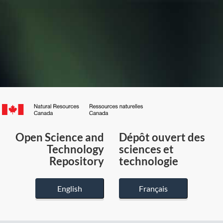
Canada.ca
/
Gouvernement
Open Science and
Dépôt ouvert des
du
Technology
sciences et
Canada
Repository
technologie
English
Français