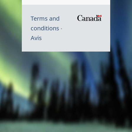
Terms and
/
conditions
Symbole
Avis
du
gouvernem
du
Canada