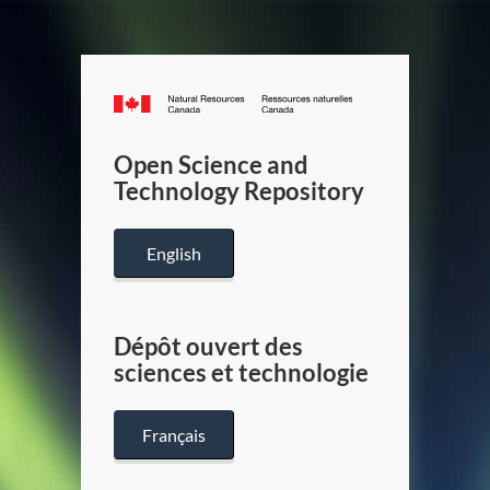
Canada.ca
/
Gouverneme
Open Science and
du
Technology Repository
Canada
English
Dépôt ouvert des
sciences et technologie
Français