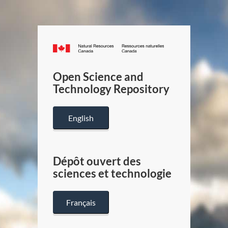
Canada.ca
/
Gouverneme
Open Science and
du
Technology Repository
Canada
English
Dépôt ouvert des
sciences et technologie
Français