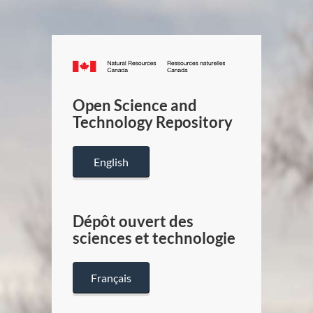
Canada.ca
/
Gouverneme
Open Science and
du
Technology Repository
Canada
English
Dépôt ouvert des
sciences et technologie
Français