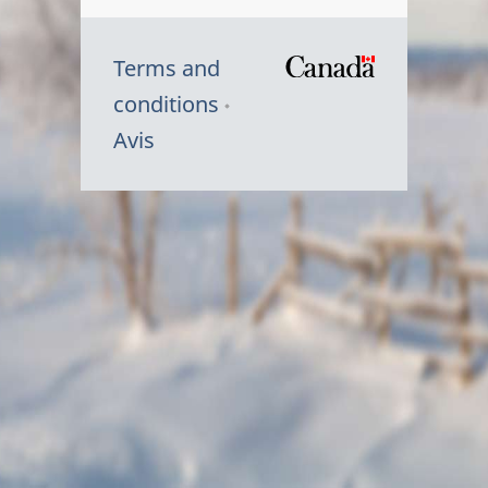
Terms and
/
conditions
Symbole
Avis
du
gouvernem
du
Canada