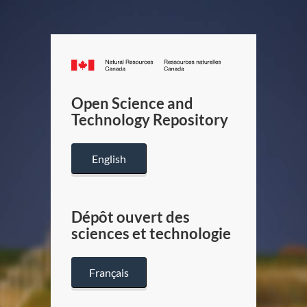
Canada.ca
/
Gouverneme
Open Science and
du
Technology Repository
Canada
English
Dépôt ouvert des
sciences et technologie
Français