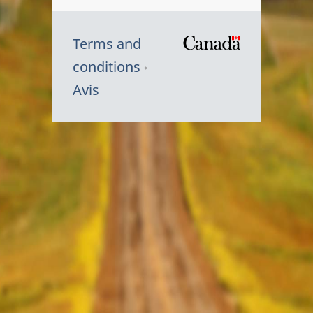
Terms and
/
conditions
Symbole
Avis
du
gouvernem
du
Canada