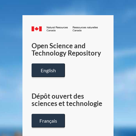
Canada.ca
/
Gouverneme
Open Science and
du
Technology Repository
Canada
English
Dépôt ouvert des
sciences et technologie
Français