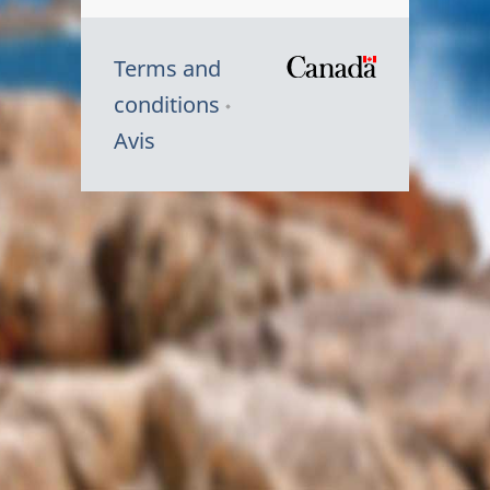
Terms and
/
conditions
Symbole
Avis
du
gouvernem
du
Canada