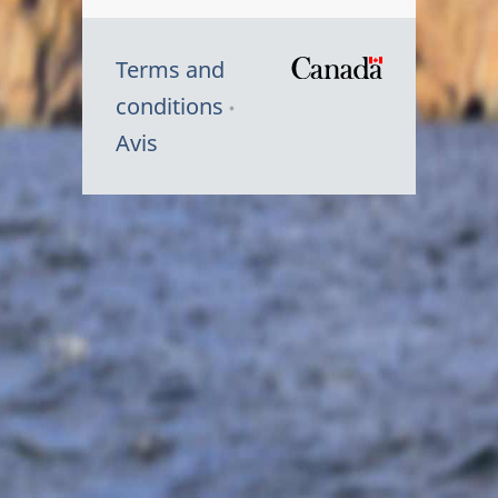
Terms and
/
conditions
Symbole
Avis
du
gouvernem
du
Canada