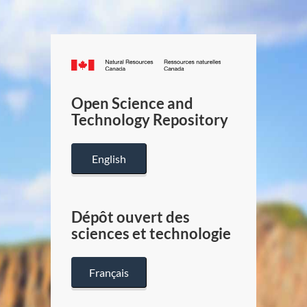
Canada.ca
/
Gouverneme
Open Science and
du
Technology Repository
Canada
English
Dépôt ouvert des
sciences et technologie
Français