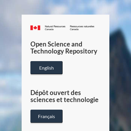
Canada.ca
/
Gouverneme
Open Science and
du
Technology Repository
Canada
English
Dépôt ouvert des
sciences et technologie
Français