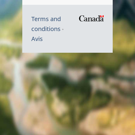
Terms and
/
conditions
Symbole
Avis
du
gouvernem
du
Canada