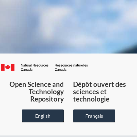
Canada.ca
/
Gouvernement
Open Science and
Dépôt ouvert des
du
Technology
sciences et
Canada
Repository
technologie
English
Français