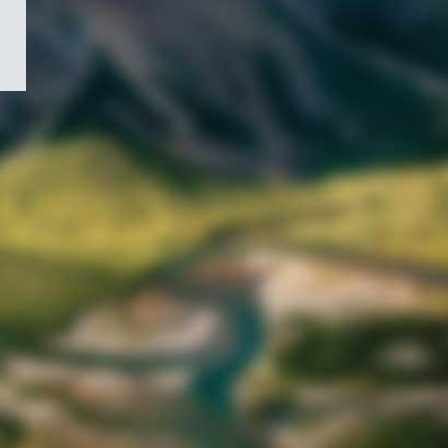
/
Symbole
du
gouvernement
du
Canada