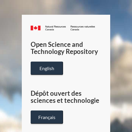
Canada.ca
/
Gouverneme
Open Science and
du
Technology Repository
Canada
English
Dépôt ouvert des
sciences et technologie
Français