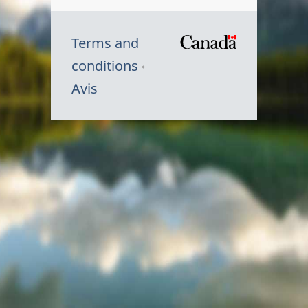
Terms and
/
conditions
Symbole
Avis
du
gouvernem
du
Canada