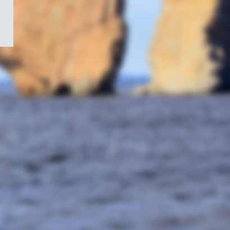
/
Symbole
du
gouvernement
du
Canada