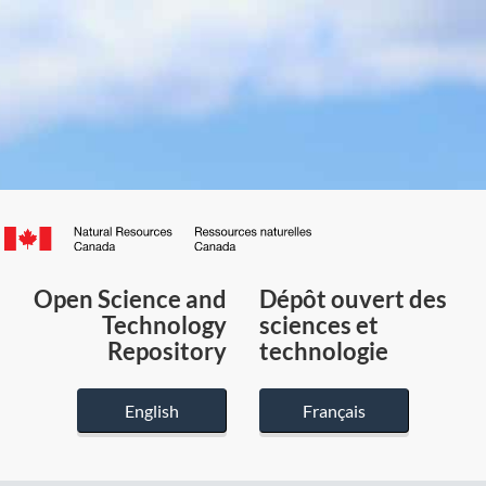
Canada.ca
/
Gouvernement
Open Science and
Dépôt ouvert des
du
Technology
sciences et
Canada
Repository
technologie
English
Français