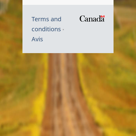
Terms and
/
conditions
Symbole
Avis
du
gouvernem
du
Canada