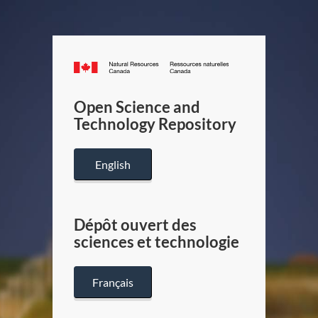
Canada.ca
/
Gouverneme
Open Science and
du
Technology Repository
Canada
English
Dépôt ouvert des
sciences et technologie
Français