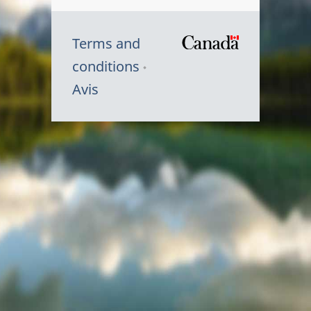
Terms and
/
conditions
Symbole
Avis
du
gouvernem
du
Canada