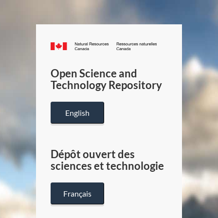
Canada.ca
/
Gouverneme
Open Science and
du
Technology Repository
Canada
English
Dépôt ouvert des
sciences et technologie
Français