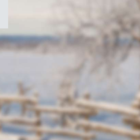
/
Symbole
du
gouvernement
du
Canada