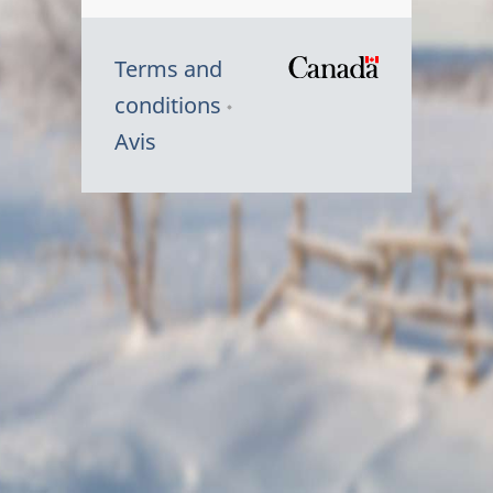
Terms and
/
conditions
Symbole
Avis
du
gouvernem
du
Canada