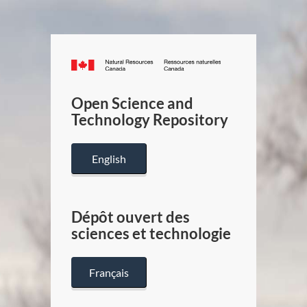
Canada.ca
/
Gouverneme
Open Science and
du
Technology Repository
Canada
English
Dépôt ouvert des
sciences et technologie
Français