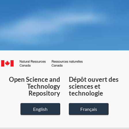
Canada.ca
/
Gouvernement
Open Science and
Dépôt ouvert des
du
Technology
sciences et
Canada
Repository
technologie
English
Français