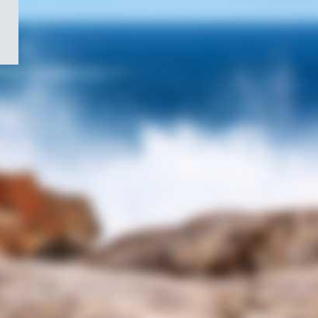
/
Symbole
du
gouvernement
du
Canada