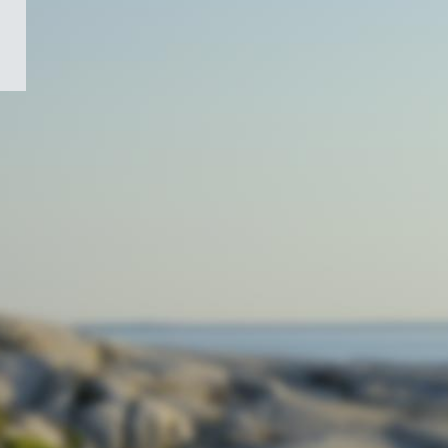
/
Symbole
du
gouvernement
du
Canada