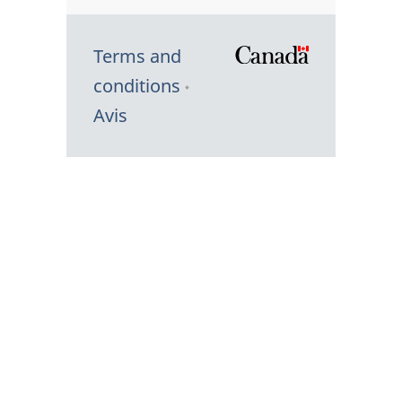
Terms and
/
conditions
Symbole
Avis
du
gouvernem
du
Canada