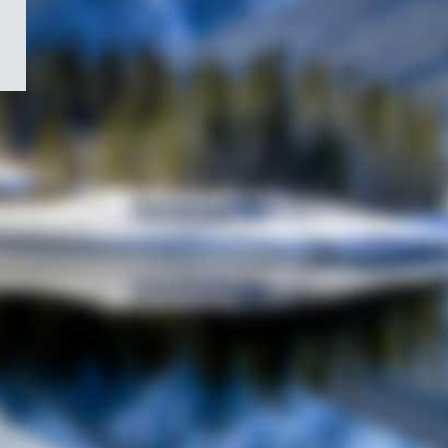
/
Symbole
du
gouvernement
du
Canada